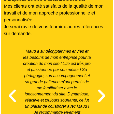
Mes clients ont été satisfaits de la qualité de mon
travail et de mon approche professionnelle et
personnalisée.
Je serai ravie de vous fournir d’autres références
sur demande.
Maud a su décrypter mes envies et
Maud a
les besoins de mon entreprise pour la
ma st
création de mon site ! Elle est très pro
dans la
et passionnée par son métier ! Sa
DCL Ex
pédagogie, son accompagnement et
la mise
sa grande patience m'ont permis de
pas 
me familiariser avec le
consei
fonctionnement du site. Dynamique,
m'a
réactive et toujours souriante, ce fut
rapi
un plaisir de collaborer avec Maud !
effic
Je recommande vivement
sourir