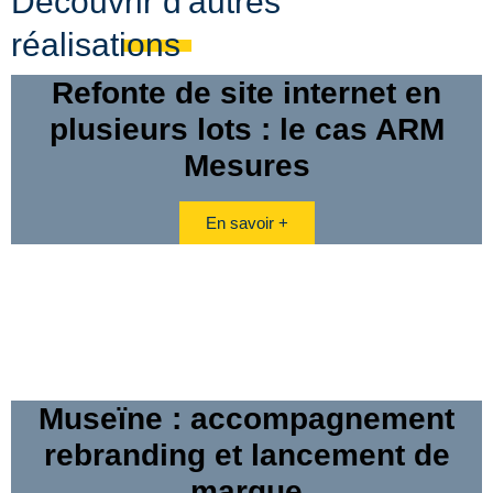
Découvrir d'autres
réalisations
Refonte de site internet en
plusieurs lots : le cas ARM
Mesures
En savoir +
Museïne : accompagnement
rebranding et lancement de
marque