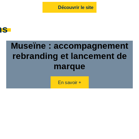
Découvrir le site
ns
Museïne : accompagnement
rebranding et lancement de
marque
En savoir +