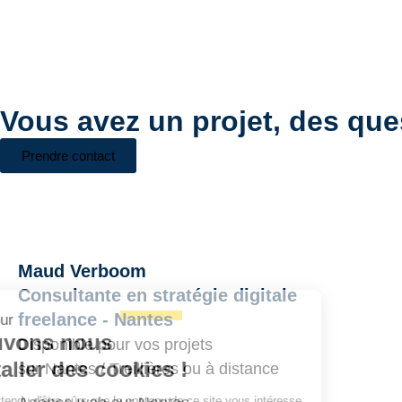
Vous avez un projet, des que
Prendre contact
Maud Verboom
Bonjour
Consultante en stratégie digitale
Pouvons nous
freelance - Nantes
installer des
Disponible pour vos projets
cookies !
sur
Nantes
/
Treillières
ou à distance
On a attendu d'être sûrs que le contenu de ce site vous intéresse