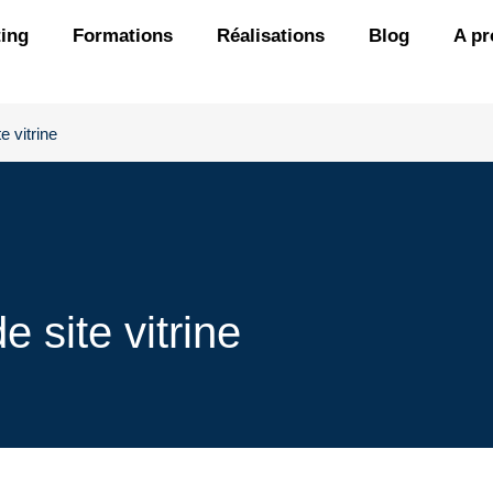
ing
Formations
Réalisations
Blog
A pr
e vitrine
e site vitrine