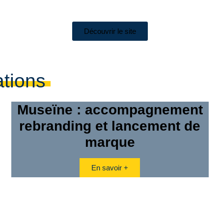
Découvrir le site
ations
Museïne : accompagnement
rebranding et lancement de
marque
En savoir +