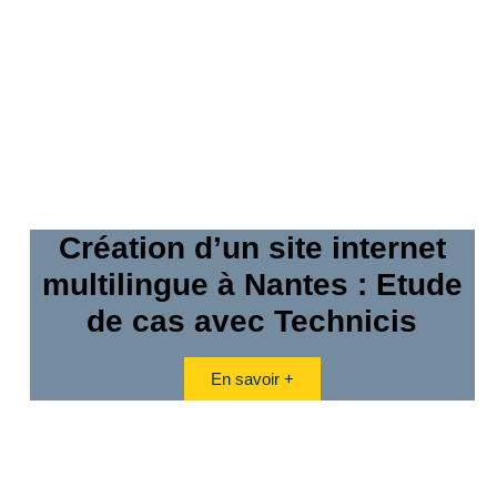
Création d’un site internet
multilingue à Nantes : Etude
de cas avec Technicis
En savoir +