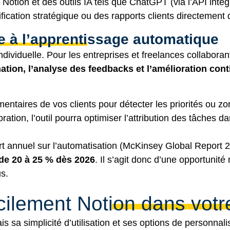
Notion et des outils IA tels que ChatGPT (via l’API inté
ication stratégique ou des rapports clients directement
e à l’apprentissage automatique
individuelle. Pour les entreprises et freelances collabor
ination, l’analyse des feedbacks et l’amélioration c
taires de vos clients pour détecter les priorités ou zon
ation, l’outil pourra optimiser l’attribution des tâches d
 annuel sur l’automatisation (
McKinsey Global Report 
 de 20 à 25 % dès 2026
. Il s’agit donc d’une opportunit
us.
cilement Notion dans votr
s sa simplicité d’utilisation et ses options de personnali