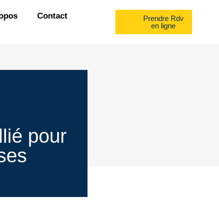
opos
Contact
Prendre Rdv
en ligne
llié pour
ises