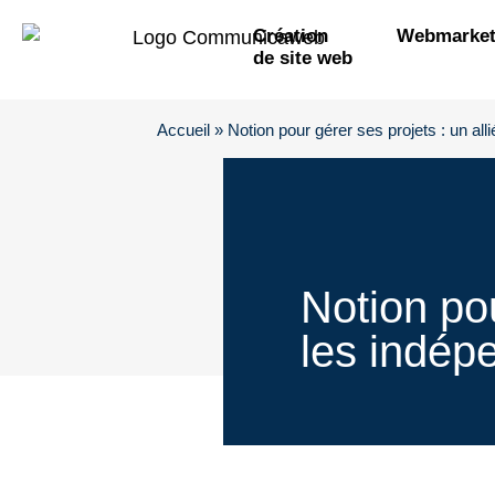
Création
Webmarket
de site web
Accueil
»
Notion pour gérer ses projets : un all
Notion pou
les indépe